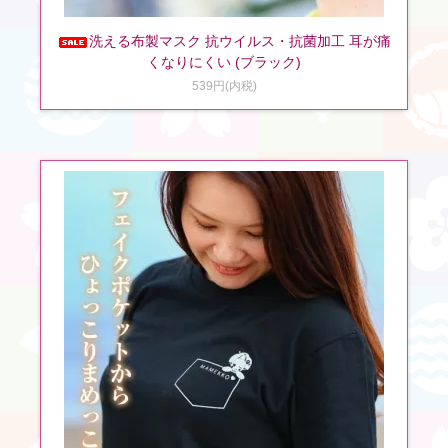
洗える布製マスク 抗ウイルス・抗菌加工 耳が痛
くなりにくい (ブラック)
539円(内税)