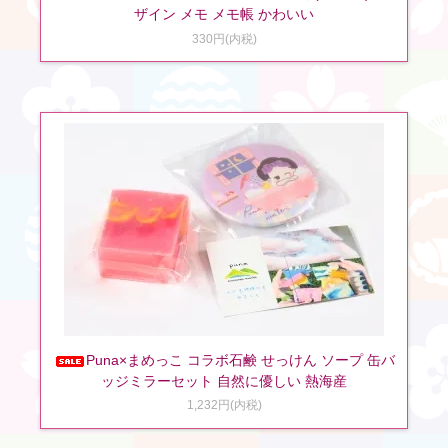
ザイン メモ メモ帳 かわいい
330円(内税)
Puna×まめっこ コラボ石鹸 せっけん ソープ 缶バ
ッジミラーセット 自然に優しい 熱海産
1,232円(内税)